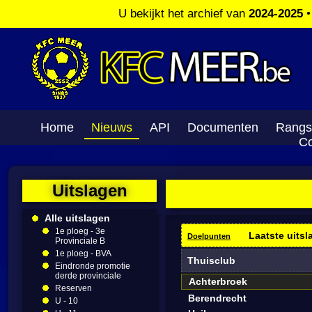
U bekijkt het archief van
2024-2025
Home
Nieuws
API
Documenten
Rangs
Co
Uitslagen
Alle uitslagen
1e ploeg - 3e
Laatste uitsl
Doelpunten
Provinciale B
1e ploeg - BVA
Thuisclub
Eindronde promotie
derde provinciale
Achterbroek
Reserven
Berendrecht
U - 10