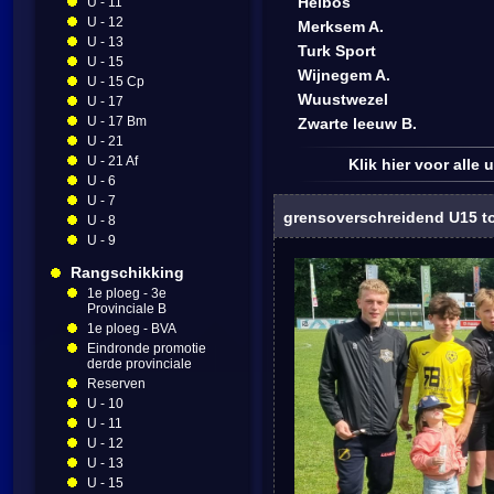
Heibos
U - 11
U - 12
Merksem A.
U - 13
Turk Sport
U - 15
Wijnegem A.
U - 15 Cp
Wuustwezel
U - 17
U - 17 Bm
Zwarte leeuw B.
U - 21
U - 21 Af
Klik hier voor alle
U - 6
U - 7
grensoverschreidend U15 t
U - 8
U - 9
Rangschikking
1e ploeg - 3e
Provinciale B
1e ploeg - BVA
Eindronde promotie
derde provinciale
Reserven
U - 10
U - 11
U - 12
U - 13
U - 15