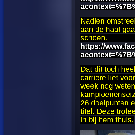
acontext=%7B
Nadien omstree
aan de haal gaa
sc
https://www.f
acontext=%7B
Dat dit toch hee
carriere liet v
week nog weten.
kampioenenseizo
26 doelpunten e
titel. Deze trof
in bij hem thuis.