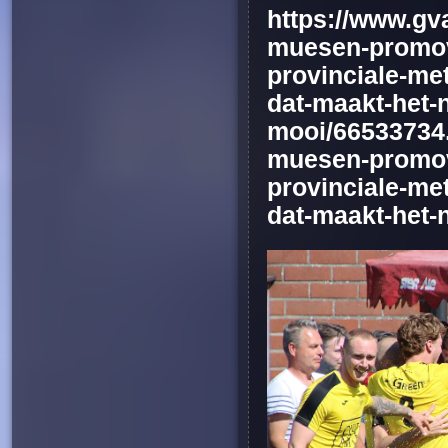
https://www.gv
muesen-promov
provinciale-met
dat-maakt-het-
mooi/66533734
muesen-promov
provinciale-met
dat-maakt-het-