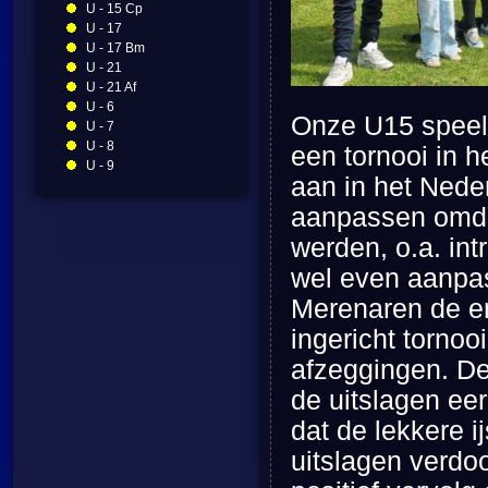
U - 15 Cp
U - 17
U - 17 Bm
U - 21
U - 21 Af
U - 6
Onze U15 speeld
U - 7
U - 8
een tornooi in h
U - 9
aan in het Nede
aanpassen omdat
werden, o.a. int
wel even aanpa
Merenaren de en
ingericht tornoo
afzeggingen. De
de uitslagen ee
dat de lekkere 
uitslagen verdoof