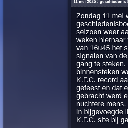
11 mei 2025 : geschiedenis !
Zondag 11 mei w
geschiedenisboe
seizoen weer aa
weken hiernaar 
van 16u45 het se
signalen van de 
gang te steken.
binnensteken w
K.F.C. record aa
gefeest en dat 
gebracht werd 
nuchtere mens. 
in bijgevoegde l
K.F.C. site bij ga