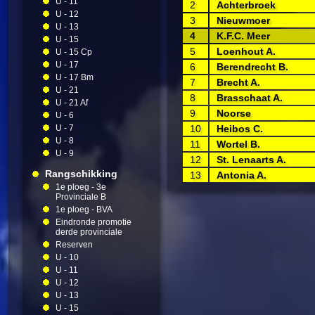
U - 11
2
Achterbroek
U - 12
3
Nieuwmoer
U - 13
4
K.F.C. Meer
U - 15
5
Loenhout A.
U - 15 Cp
U - 17
6
Berendrecht B.
U - 17 Bm
7
Brecht A.
U - 21
8
Brasschaat A.
U - 21 Af
9
Noorse
U - 6
U - 7
10
Heibos C.
U - 8
11
Wortel B.
U - 9
12
St. Lenaarts A.
Rangschikking
13
Antonia A.
1e ploeg - 3e
Provinciale B
1e ploeg - BVA
Eindronde promotie
derde provinciale
Reserven
U - 10
U - 11
U - 12
U - 13
U - 15