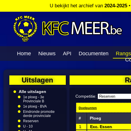
U bekijkt het archief van
2024-2025
Home
Nieuws
API
Documenten
Rangs
Co
Uitslagen
R
Alle uitslagen
Competitie:
1e ploeg - 3e
Provinciale B
1e ploeg - BVA
Doelpunten
Eindronde promotie
derde provinciale
#
Ploeg
Reserven
U - 10
1
Exc. Essen