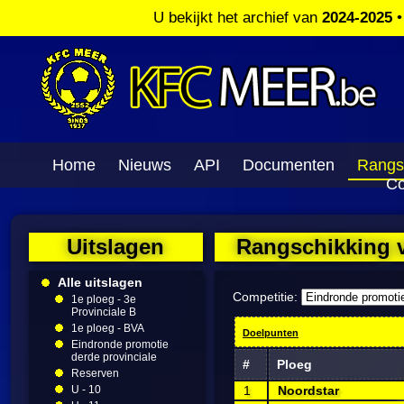
U bekijkt het archief van
2024-2025
Home
Nieuws
API
Documenten
Rangs
Co
Uitslagen
Rangschikking v
Alle uitslagen
Competitie:
1e ploeg - 3e
Provinciale B
1e ploeg - BVA
Doelpunten
Eindronde promotie
derde provinciale
#
Ploeg
Reserven
U - 10
1
Noordstar