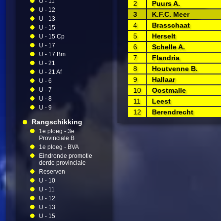
U - 11
2
Puurs A.
U - 12
3
K.F.C. Meer
U - 13
4
Brasschaat
U - 15
5
Herselt
U - 15 Cp
U - 17
6
Schelle A.
U - 17 Bm
7
Flandria
U - 21
8
Houtvenne B.
U - 21 Af
9
Hallaar
U - 6
U - 7
10
Oostmalle
U - 8
11
Leest
U - 9
12
Berendrecht
Rangschikking
1e ploeg - 3e
Provinciale B
1e ploeg - BVA
Eindronde promotie
derde provinciale
Reserven
U - 10
U - 11
U - 12
U - 13
U - 15