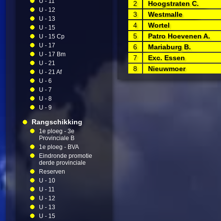
U - 11
2
Hoogstraten C.
U - 12
3
Westmalle
U - 13
4
Wortel
U - 15
5
Patro Hoevenen A.
U - 15 Cp
U - 17
6
Mariaburg B.
U - 17 Bm
7
Exc. Essen
U - 21
8
Nieuwmoer
U - 21 Af
U - 6
U - 7
U - 8
U - 9
Rangschikking
1e ploeg - 3e
Provinciale B
1e ploeg - BVA
Eindronde promotie
derde provinciale
Reserven
U - 10
U - 11
U - 12
U - 13
U - 15