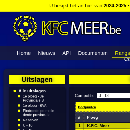
U bekijkt het archief van
2024-2025
Home
Nieuws
API
Documenten
Rangs
Co
Uitslagen
Alle uitslagen
Competitie:
1e ploeg - 3e
Provinciale B
1e ploeg - BVA
Doelpunten
Eindronde promotie
derde provinciale
#
Ploeg
Reserven
U - 10
1
K.F.C. Meer