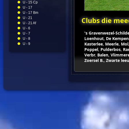
U - 15 Cp
U - 17
U - 17 Bm
U - 21
Clubs die mee
U - 21 Af
U - 6
's Gravenwezel-Schilde
U - 7
Loenhout
,
De Kempen 
U - 8
Kasterlee
,
Meerle
,
Mol
U - 9
Poppel
,
Pulderbos
,
Ran
Verbr. Balen
,
Vlimmer
Zoersel B.
,
Zwarte lee