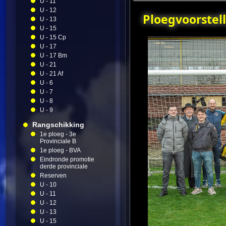
U - 11
U - 12
Ploegvoorstell
U - 13
U - 15
U - 15 Cp
U - 17
U - 17 Bm
U - 21
U - 21 Af
U - 6
U - 7
U - 8
U - 9
Rangschikking
1e ploeg - 3e
Provinciale B
1e ploeg - BVA
Eindronde promotie
derde provinciale
Reserven
U - 10
U - 11
U - 12
U - 13
U - 15