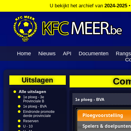
U bekijkt het archief van
2024-2025
Home
Nieuws
API
Documenten
Rangs
Co
Uitslagen
Com
Alle uitslagen
1e ploeg - 3e
1e ploeg - BVA
Provinciale B
1e ploeg - BVA
Eindronde promotie
Ploegvoorstelling
derde provinciale
Reserven
Spelers & doelpunten
U - 10