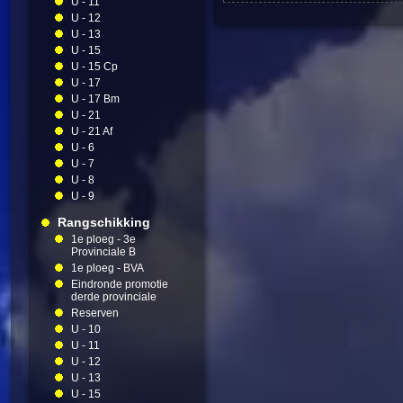
U - 11
U - 12
U - 13
U - 15
U - 15 Cp
U - 17
U - 17 Bm
U - 21
U - 21 Af
U - 6
U - 7
U - 8
U - 9
Rangschikking
1e ploeg - 3e
Provinciale B
1e ploeg - BVA
Eindronde promotie
derde provinciale
Reserven
U - 10
U - 11
U - 12
U - 13
U - 15