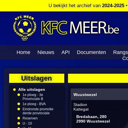
U bekijkt het archief van
2024-2025
Home
Nieuws
API
Documenten
Rangs
Co
Uitslagen
Alle uitslagen
Wuustwezel
1e ploeg - 3e
Provinciale B
1e ploeg - BVA
Stadion
Kattegat
Eindronde promotie
derde provinciale
Bredabaan, 280
Reserven
2990 Wuustwezel
U - 10