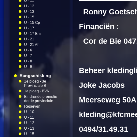
U - 11
U - 12
Ronny Goe
U - 13
U - 15
U - 15 Cp
Financiën :
U - 17
U - 17 Bm
U - 21
Cor de Bie 047
U - 21 Af
U - 6
U - 7
U - 8
U - 9
Beheer kledingl
Rangschikking
1e ploeg - 3e
Joke Jacobs
Provinciale B
1e ploeg - BVA
Eindronde promotie
Meerseweg 50A
derde provinciale
Reserven
U - 10
kleding@kfcmee
U - 11
U - 12
0494/31.49.31
U - 13
U - 15