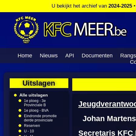
U bekijkt het archief van
2024-2025
Home
Nieuws
API
Documenten
Rangs
Co
Uitslagen
Alle uitslagen
1e ploeg - 3e
Jeugdverantwoor
Provinciale B
1e ploeg - BVA
Eindronde promotie
Johan Martens 
derde provinciale
Reserven
U - 10
Secretaris KFC 