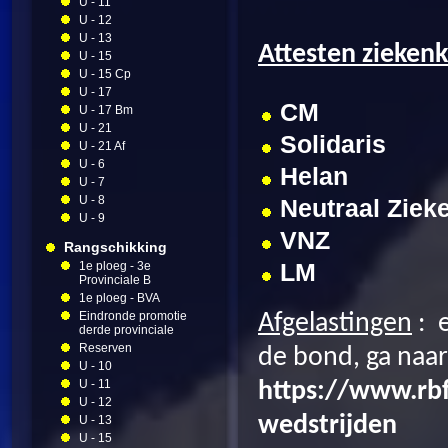
U - 11
U - 12
U - 13
Attesten ziekenk
U - 15
U - 15 Cp
U - 17
CM
U - 17 Bm
U - 21
Solidaris
U - 21 Af
U - 6
Helan
U - 7
U - 8
Neutraal Ziek
U - 9
VNZ
Rangschikking
LM
1e ploeg - 3e
Provinciale B
1e ploeg - BVA
Eindronde promotie
Afgelastingen
:
derde provinciale
Reserven
de bond, ga naar
U - 10
U - 11
https://www.rbf
U - 12
wedstrijden
U - 13
U - 15