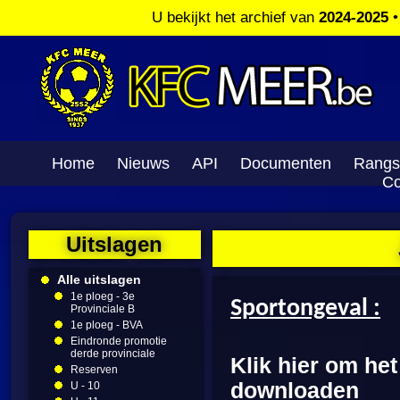
U bekijkt het archief van
2024-2025
Home
Nieuws
API
Documenten
Rangs
Co
Uitslagen
Alle uitslagen
1e ploeg - 3e
Sportongeval :
Provinciale B
1e ploeg - BVA
Eindronde promotie
derde provinciale
Klik hier om he
Reserven
downloaden
U - 10