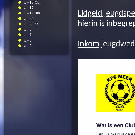
U - 15 Cp
U - 17
Lidgeld jeugdspe
U - 17 Bm
U - 21
hierin is inbegr
U - 21 Af
U - 6
U - 7
U - 8
Inkom
jeugdweds
U - 9