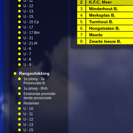
U - 11
2
K.F.C. Meer
U - 12
3
Minderhout B.
U - 13
4
Merksplas B.
U - 15
5
Turnhout B.
U - 15 Cp
U - 17
6
Hoogstraten B.
U - 17 Bm
7
Meerle
U - 21
8
Zwarte leeuw B.
U - 21 Af
U - 6
U - 7
U - 8
U - 9
Rangschikking
1e ploeg - 3e
Provinciale B
1e ploeg - BVA
Eindronde promotie
derde provinciale
Reserven
U - 10
U - 11
U - 12
U - 13
U - 15