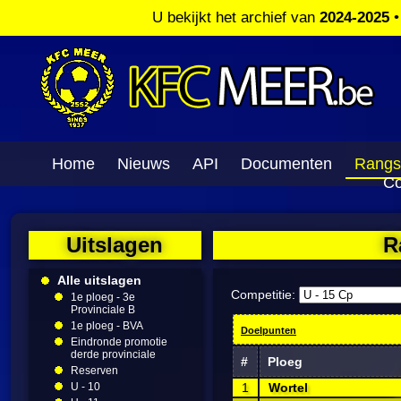
U bekijkt het archief van
2024-2025
Home
Nieuws
API
Documenten
Rangs
Co
Uitslagen
R
Alle uitslagen
Competitie:
1e ploeg - 3e
Provinciale B
1e ploeg - BVA
Doelpunten
Eindronde promotie
derde provinciale
#
Ploeg
Reserven
U - 10
1
Wortel