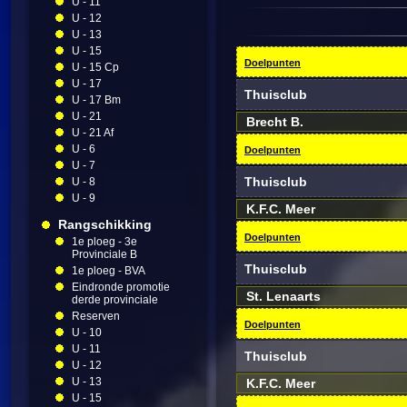
U - 11
U - 12
U - 13
U - 15
Doelpunten
U - 15 Cp
U - 17
Thuisclub
U - 17 Bm
U - 21
Brecht B.
U - 21 Af
U - 6
Doelpunten
U - 7
Thuisclub
U - 8
U - 9
K.F.C. Meer
Rangschikking
Doelpunten
1e ploeg - 3e
Provinciale B
Thuisclub
1e ploeg - BVA
Eindronde promotie
St. Lenaarts
derde provinciale
Reserven
Doelpunten
U - 10
U - 11
Thuisclub
U - 12
U - 13
K.F.C. Meer
U - 15