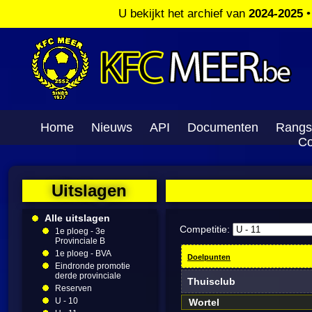
U bekijkt het archief van
2024-2025
Home
Nieuws
API
Documenten
Rangs
Co
Uitslagen
Alle uitslagen
Competitie:
1e ploeg - 3e
Provinciale B
1e ploeg - BVA
Doelpunten
Eindronde promotie
derde provinciale
Thuisclub
Reserven
U - 10
Wortel