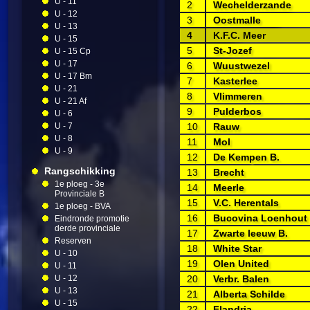
U - 11
2
Wechelderzande
U - 12
3
Oostmalle
U - 13
4
K.F.C. Meer
U - 15
5
St-Jozef
U - 15 Cp
U - 17
6
Wuustwezel
U - 17 Bm
7
Kasterlee
U - 21
8
Vlimmeren
U - 21 Af
9
Pulderbos
U - 6
U - 7
10
Rauw
U - 8
11
Mol
U - 9
12
De Kempen B.
Rangschikking
13
Brecht
1e ploeg - 3e
14
Meerle
Provinciale B
15
V.C. Herentals
1e ploeg - BVA
16
Bucovina Loenhout
Eindronde promotie
derde provinciale
17
Zwarte leeuw B.
Reserven
18
White Star
U - 10
19
Olen United
U - 11
U - 12
20
Verbr. Balen
U - 13
21
Alberta Schilde
U - 15
22
Flandria