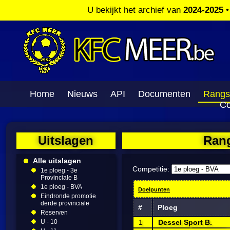
U bekijkt het archief van
2024-2025
Home
Nieuws
API
Documenten
Rangs
Co
Uitslagen
Rang
Alle uitslagen
Competitie:
1e ploeg - 3e
Provinciale B
1e ploeg - BVA
Doelpunten
Eindronde promotie
derde provinciale
#
Ploeg
Reserven
U - 10
1
Dessel Sport B.