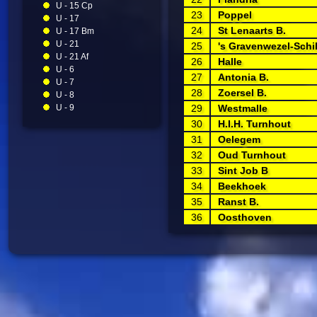
U - 15 Cp
23
Poppel
U - 17
24
St Lenaarts B.
U - 17 Bm
U - 21
25
's Gravenwezel-Schi
U - 21 Af
26
Halle
U - 6
27
Antonia B.
U - 7
28
Zoersel B.
U - 8
U - 9
29
Westmalle
30
H.I.H. Turnhout
31
Oelegem
32
Oud Turnhout
33
Sint Job B
34
Beekhoek
35
Ranst B.
36
Oosthoven