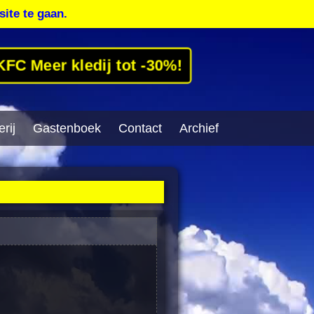
site te gaan.
KFC Meer kledij tot -30%!
rij
Gastenboek
Contact
Archief