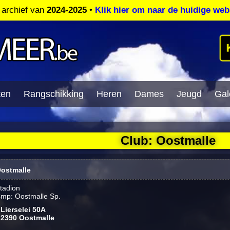
t archief van
2024-2025
•
Klik hier om naar de huidige web
ten
Rangschikking
Heren
Dames
Jeugd
Gale
Club: Oostmalle
ostmalle
tadion
mp: Oostmalle Sp.
Lierselei 50A
2390 Oostmalle