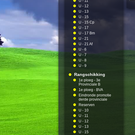
U - 11
U - 12
U - 13
U - 15
U - 15 Cp
U - 17
U - 17 Bm
U - 21
U - 21 Af
U - 6
U - 7
U - 8
U - 9
Rangschikking
1e ploeg - 3e
Provinciale B
1e ploeg - BVA
Eindronde promotie
derde provinciale
Reserven
U - 10
U - 11
U - 12
U - 13
U - 15