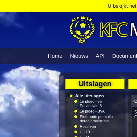
U bekijkt he
Home
Nieuws
API
Documen
Uitslagen
Alle uitslagen
O
1e ploeg - 3e
Provinciale B
1e ploeg - BVA
S
C
Eindronde promotie
derde provinciale
Reserven
U - 10