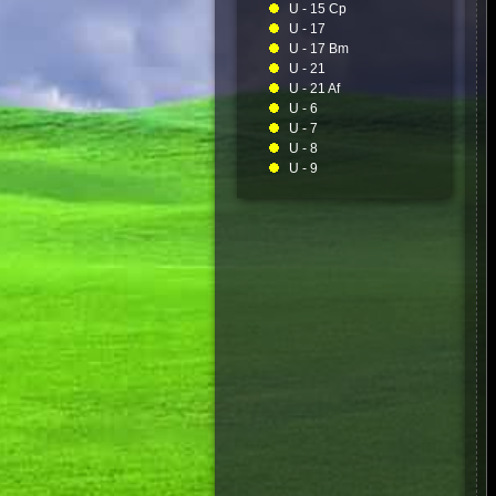
U - 15 Cp
U - 17
U - 17 Bm
U - 21
U - 21 Af
U - 6
U - 7
U - 8
U - 9