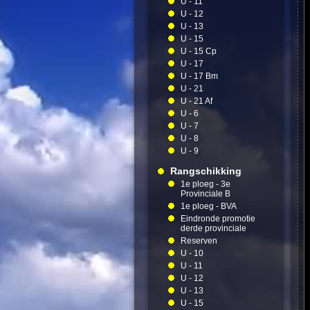
U - 11
U - 12
U - 13
U - 15
U - 15 Cp
U - 17
U - 17 Bm
U - 21
U - 21 Af
U - 6
U - 7
U - 8
U - 9
Rangschikking
1e ploeg - 3e
Provinciale B
1e ploeg - BVA
Eindronde promotie
derde provinciale
Reserven
U - 10
U - 11
U - 12
U - 13
U - 15