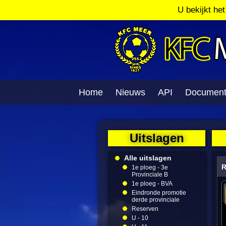
U bekijkt he
Home
Nieuws
API
Documen
Uitslagen
Alle uitslagen
R
1e ploeg - 3e
Provinciale B
1e ploeg - BVA
Eindronde promotie
derde provinciale
Reserven
U - 10