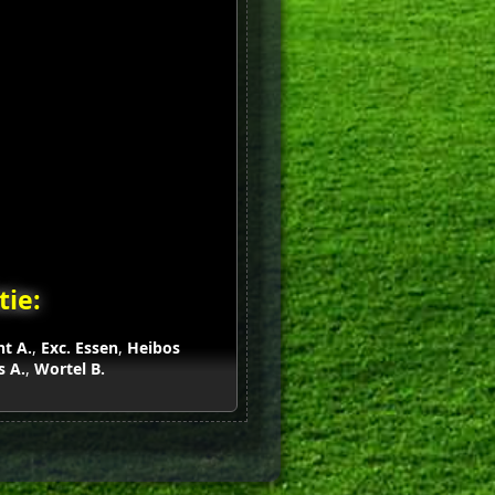
ie:
ht A.
,
Exc. Essen
,
Heibos
s A.
,
Wortel B.