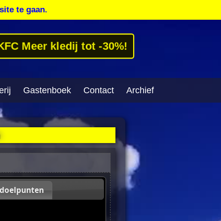
site te gaan.
KFC Meer kledij tot -30%!
rij
Gastenboek
Contact
Archief
n
 doelpunten