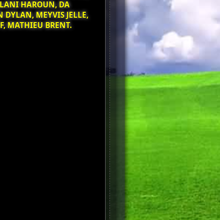
ALANI HAROUN, DA
 DYLAN, MEYVIS JELLE,
F, MATHIEU BRENT.