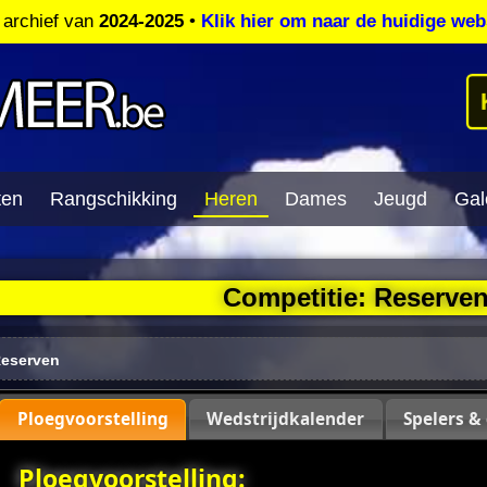
t archief van
2024-2025
•
Klik hier om naar de huidige web
ten
Rangschikking
Heren
Dames
Jeugd
Gale
Competitie: Reserve
eserven
Ploegvoorstelling
Wedstrijdkalender
Spelers &
Ploegvoorstelling: