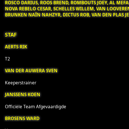
ROSCO DARIUS, ROOS BREND, ROMBOUTS JOEY, AL MEF
NOVA REBELO CESAR, SCHELLES WILLEM, VAN LOOVEREN
BRUNKEN NAÏN NAHZYR, DICTUS ROB, VAN DEN PLAS JE
STAF
AERTS RIK
T2
VAN DER AUWERA SVEN
Keeperstrainer
JANSSENS KOEN
Officiële Team Afgevaardigde
BROSENS WARD