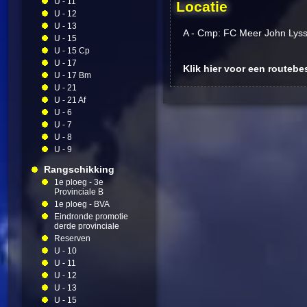
U - 11
Locatie
U - 12
U - 13
A - Cmp: FC Meer John Lyss
U - 15
U - 15 Cp
U - 17
Klik hier voor een routebe
U - 17 Bm
U - 21
U - 21 Af
U - 6
U - 7
U - 8
U - 9
Rangschikking
1e ploeg - 3e
Provinciale B
1e ploeg - BVA
Eindronde promotie
derde provinciale
Reserven
U - 10
U - 11
U - 12
U - 13
U - 15