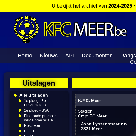
U bekijkt het archief van
2024-2025
Home
Nieuws
API
Documenten
Rangs
Co
Uitslagen
Alle uitslagen
K.F.C. Meer
1e ploeg - 3e
Provinciale B
1e ploeg - BVA
Stadion
Cmp: FC Meer
Eindronde promotie
derde provinciale
John Lyssenstraat z.n.
Reserven
2321 Meer
U - 10