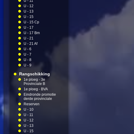
U - 11
U - 12
U - 13
U - 15
U - 15 Cp
U - 17
U - 17 Bm
U - 21
U - 21 Af
U - 6
U - 7
U - 8
U - 9
Rangschikking
1e ploeg - 3e
Provinciale B
1e ploeg - BVA
Eindronde promotie
derde provinciale
Reserven
U - 10
U - 11
U - 12
U - 13
U - 15