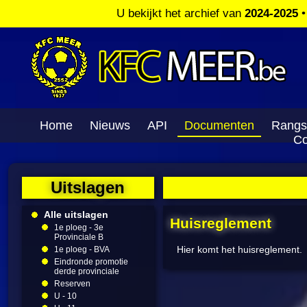
U bekijkt het archief van
2024-2025
Home
Nieuws
API
Documenten
Rangs
Co
Uitslagen
Alle uitslagen
Huisreglement
1e ploeg - 3e
Provinciale B
Hier komt het huisreglement.
1e ploeg - BVA
Eindronde promotie
derde provinciale
Reserven
U - 10