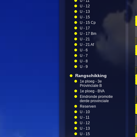
U - 11
U - 12
U - 13
U - 15
U - 15 Cp
U - 17
U - 17 Bm
U - 21
U - 21 Af
U - 6
U - 7
U - 8
U - 9
Rangschikking
1e ploeg - 3e
Provinciale B
1e ploeg - BVA
Eindronde promotie
derde provinciale
Reserven
U - 10
U - 11
U - 12
U - 13
U - 15