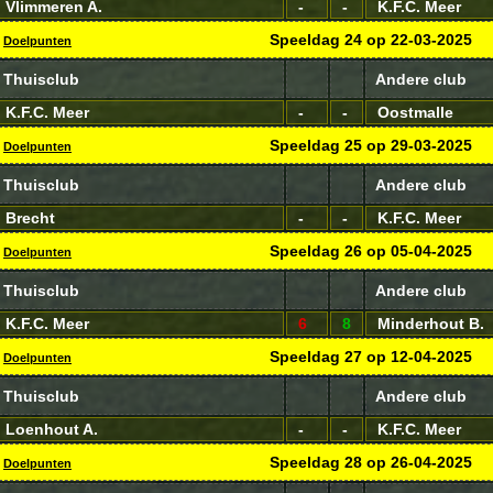
Vlimmeren A.
-
-
K.F.C. Meer
Speeldag
24
op
22-03-2025
Doelpunten
Thuisclub
Andere club
K.F.C. Meer
-
-
Oostmalle
Speeldag
25
op
29-03-2025
Doelpunten
Thuisclub
Andere club
Brecht
-
-
K.F.C. Meer
Speeldag
26
op
05-04-2025
Doelpunten
Thuisclub
Andere club
K.F.C. Meer
6
8
Minderhout B.
Speeldag
27
op
12-04-2025
Doelpunten
Thuisclub
Andere club
Loenhout A.
-
-
K.F.C. Meer
Speeldag
28
op
26-04-2025
Doelpunten