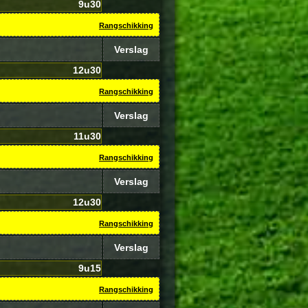
9u30
Rangschikking
Verslag
12u30
Rangschikking
Verslag
11u30
Rangschikking
Verslag
12u30
Rangschikking
Verslag
9u15
Rangschikking