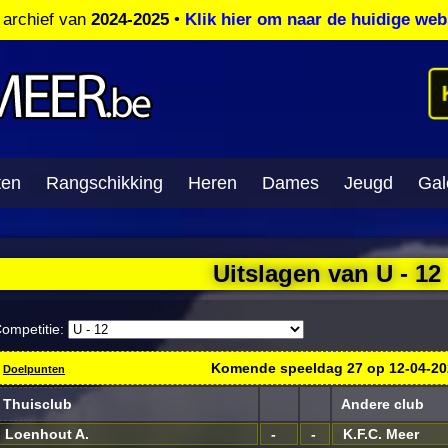
t archief van
2024-2025
•
Klik hier om naar de huidige web
ten
Rangschikking
Heren
Dames
Jeugd
Gale
Uitslagen van U - 12
ompetitie:
Komende speeldag
27
op
12-04-2
Doelpunten
Thuisclub
Andere club
Loenhout A.
-
-
K.F.C. Meer