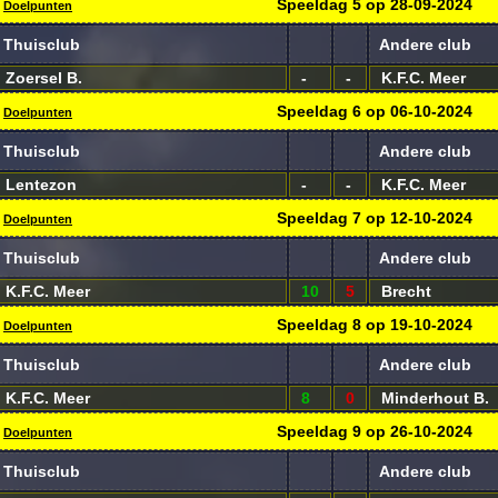
Speeldag
5
op
28-09-2024
Doelpunten
Thuisclub
Andere club
Zoersel B.
-
-
K.F.C. Meer
Speeldag
6
op
06-10-2024
Doelpunten
Thuisclub
Andere club
Lentezon
-
-
K.F.C. Meer
Speeldag
7
op
12-10-2024
Doelpunten
Thuisclub
Andere club
K.F.C. Meer
10
5
Brecht
Speeldag
8
op
19-10-2024
Doelpunten
Thuisclub
Andere club
K.F.C. Meer
8
0
Minderhout B.
Speeldag
9
op
26-10-2024
Doelpunten
Thuisclub
Andere club