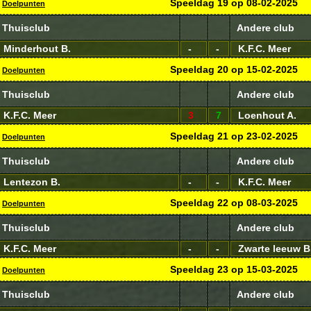
Speeldag
19
op
08-02-2025
Doelpunten
Thuisclub
Andere club
Minderhout B.
-
-
K.F.C. Meer
Speeldag
20
op
15-02-2025
Doelpunten
Thuisclub
Andere club
K.F.C. Meer
3
7
Loenhout A.
Speeldag
21
op
23-02-2025
Doelpunten
Thuisclub
Andere club
Lentezon B.
-
-
K.F.C. Meer
Speeldag
22
op
08-03-2025
Doelpunten
Thuisclub
Andere club
K.F.C. Meer
-
-
Zwarte leeuw B
Speeldag
23
op
15-03-2025
Doelpunten
Thuisclub
Andere club