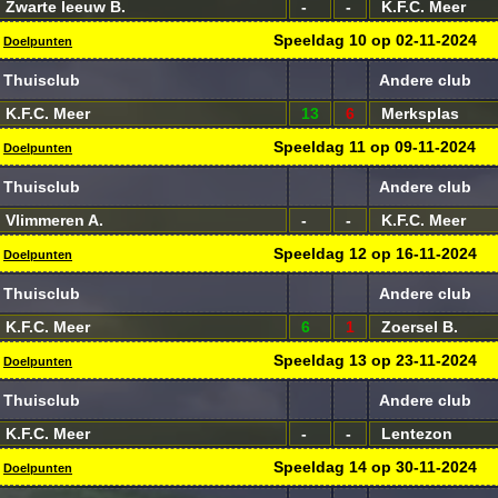
Zwarte leeuw B.
-
-
K.F.C. Meer
Speeldag
10
op
02-11-2024
Doelpunten
Thuisclub
Andere club
K.F.C. Meer
13
6
Merksplas
Speeldag
11
op
09-11-2024
Doelpunten
Thuisclub
Andere club
Vlimmeren A.
-
-
K.F.C. Meer
Speeldag
12
op
16-11-2024
Doelpunten
Thuisclub
Andere club
K.F.C. Meer
6
1
Zoersel B.
Speeldag
13
op
23-11-2024
Doelpunten
Thuisclub
Andere club
K.F.C. Meer
-
-
Lentezon
Speeldag
14
op
30-11-2024
Doelpunten