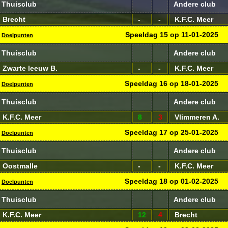
Thuisclub
Andere club
Brecht
-
-
K.F.C. Meer
Speeldag
15
op
11-01-2025
Doelpunten
Thuisclub
Andere club
Zwarte leeuw B.
-
-
K.F.C. Meer
Speeldag
16
op
18-01-2025
Doelpunten
Thuisclub
Andere club
K.F.C. Meer
8
3
Vlimmeren A.
Speeldag
17
op
25-01-2025
Doelpunten
Thuisclub
Andere club
Oostmalle
-
-
K.F.C. Meer
Speeldag
18
op
01-02-2025
Doelpunten
Thuisclub
Andere club
K.F.C. Meer
12
4
Brecht