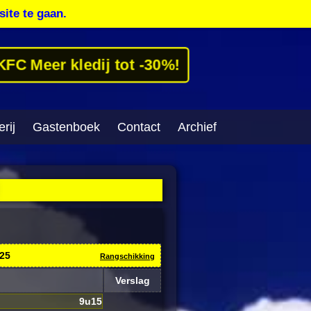
site te gaan.
KFC Meer kledij tot -30%!
rij
Gastenboek
Contact
Archief
025
Rangschikking
Verslag
9u15