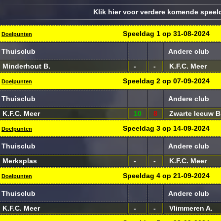
Klik hier voor verdere komende spee
Speeldag
1
op
31-08-2024
Doelpunten
Thuisclub
Andere club
Minderhout B.
-
-
K.F.C. Meer
Speeldag
2
op
07-09-2024
Doelpunten
Thuisclub
Andere club
K.F.C. Meer
10
8
Zwarte leeuw B
Speeldag
3
op
14-09-2024
Doelpunten
Thuisclub
Andere club
Merksplas
-
-
K.F.C. Meer
Speeldag
4
op
21-09-2024
Doelpunten
Thuisclub
Andere club
K.F.C. Meer
-
-
Vlimmeren A.