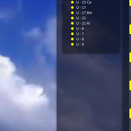
U - 15 Cp
U - 17
U - 17 Bm
U - 21
U - 21 Af
U - 6
U - 7
U - 8
U - 9