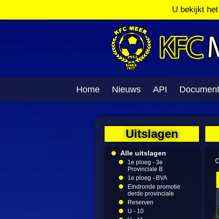
U bekijkt he
Home
Nieuws
API
Documen
Uitslagen
Alle uitslagen
C
1e ploeg - 3e
Provinciale B
1e ploeg - BVA
Eindronde promotie
derde provinciale
Reserven
U - 10