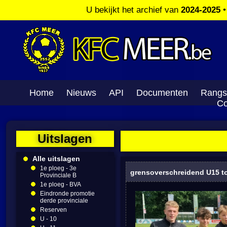
U bekijkt het archief van
2024-2025
Home
Nieuws
API
Documenten
Rangs
Co
Uitslagen
Alle uitslagen
1e ploeg - 3e
grensoverschreidend U15 t
Provinciale B
1e ploeg - BVA
Eindronde promotie
derde provinciale
Reserven
U - 10