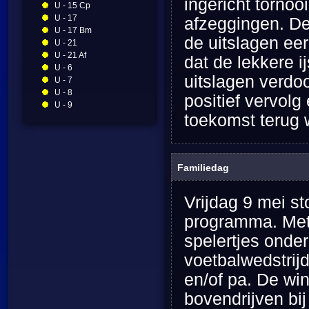
ingericht tornoo
U - 15 Cp
U - 17
afzeggingen. De
U - 17 Bm
de uitslagen ee
U - 21
U - 21 Af
dat de lekkere 
U - 6
uitslagen verdoof
U - 7
U - 8
positief vervolg
U - 9
toekomst terug 
Familiedag
Vrijdag 9 mei st
programma. Met
spelertjes onde
voetbalwedstrij
en/of pa. De win
bovendrijven bi