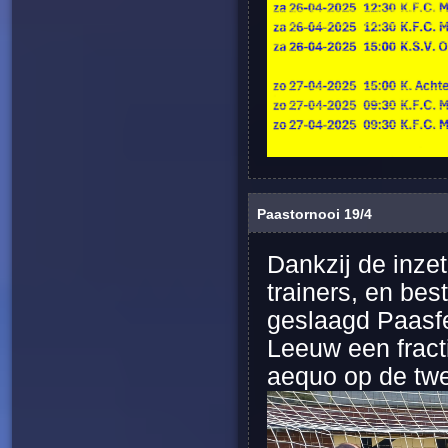
Paastornooi 19/4
Dankzij de inzet
trainers, en be
geslaagd Paasfe
Leeuw een fracti
aequo op de twe