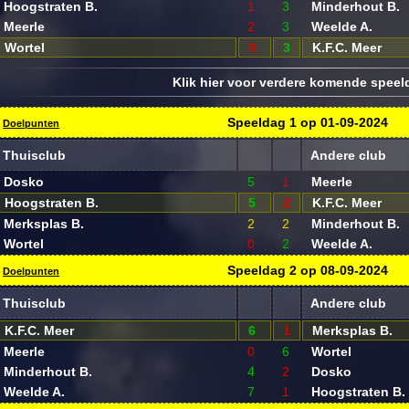
Hoogstraten B.
1
3
Minderhout B.
Meerle
2
3
Weelde A.
Wortel
0
3
K.F.C. Meer
Klik hier voor verdere komende spee
Speeldag
1
op
01-09-2024
Doelpunten
Thuisclub
Andere club
Dosko
5
1
Meerle
Hoogstraten B.
5
2
K.F.C. Meer
Merksplas B.
2
2
Minderhout B.
Wortel
0
2
Weelde A.
Speeldag
2
op
08-09-2024
Doelpunten
Thuisclub
Andere club
K.F.C. Meer
6
1
Merksplas B.
Meerle
0
6
Wortel
Minderhout B.
4
2
Dosko
Weelde A.
7
1
Hoogstraten B.