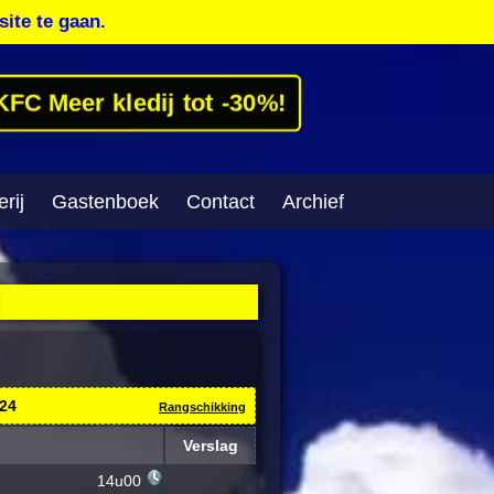
site te gaan.
KFC Meer kledij tot -30%!
rij
Gastenboek
Contact
Archief
024
Rangschikking
Verslag
14u00