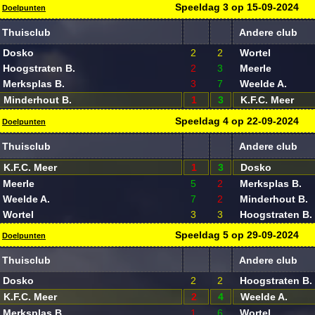
Speeldag
3
op
15-09-2024
Doelpunten
Thuisclub
Andere club
Dosko
2
2
Wortel
Hoogstraten B.
2
3
Meerle
Merksplas B.
3
7
Weelde A.
Minderhout B.
1
3
K.F.C. Meer
Speeldag
4
op
22-09-2024
Doelpunten
Thuisclub
Andere club
K.F.C. Meer
1
3
Dosko
Meerle
5
2
Merksplas B.
Weelde A.
7
2
Minderhout B.
Wortel
3
3
Hoogstraten B.
Speeldag
5
op
29-09-2024
Doelpunten
Thuisclub
Andere club
Dosko
2
2
Hoogstraten B.
K.F.C. Meer
2
4
Weelde A.
Merksplas B.
1
6
Wortel