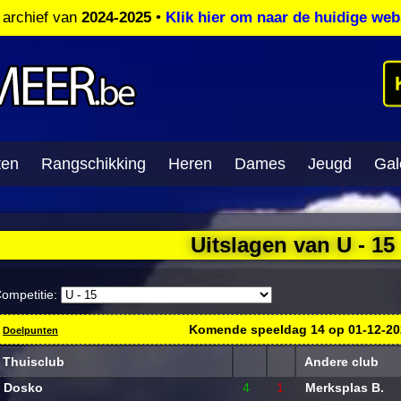
t archief van
2024-2025
•
Klik hier om naar de huidige web
ten
Rangschikking
Heren
Dames
Jeugd
Gale
Uitslagen van U - 15
ompetitie:
Komende speeldag
14
op
01-12-2
Doelpunten
Thuisclub
Andere club
Dosko
4
1
Merksplas B.