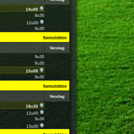
14u00
9u30
12u00
9u30
Rangschikking
Verslag
9u30
9u30
13u00
9u30
Rangschikking
Verslag
19u30
12u00
9u30
13u00