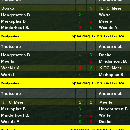
Dosko
1
5
K.F.C. Meer
Hoogstraten B.
2
1
Wortel
Merksplas B.
7
1
Meerle
Minderhout B.
0
5
Weelde A.
Speeldag
12
op
17-11-2024
Doelpunten
Thuisclub
Andere club
Hoogstraten B.
4
5
Dosko
Meerle
4
1
Minderhout B.
Weelde A.
0
2
K.F.C. Meer
Wortel
4
1
Merksplas B.
Speeldag
13
op
24-11-2024
Doelpunten
Thuisclub
Andere club
K.F.C. Meer
1
1
Meerle
Merksplas B.
3
1
Hoogstraten B.
Minderhout B.
6
1
Wortel
Weelde A.
6
0
Dosko