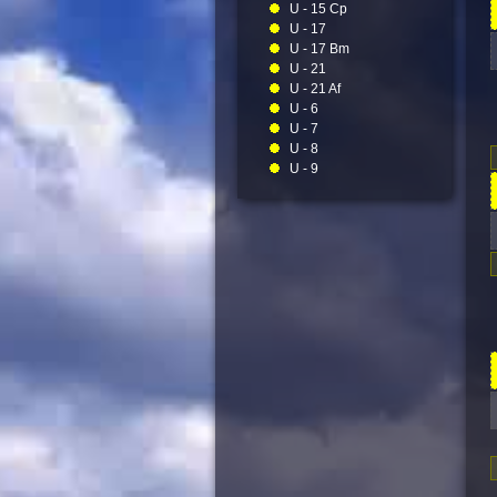
U - 15 Cp
U - 17
U - 17 Bm
U - 21
U - 21 Af
U - 6
U - 7
U - 8
U - 9