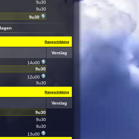
9u30
9u30
9u30
ldagen
Rangschikking
Verslag
14u00
9u30
12u00
9u30
Rangschikking
Verslag
9u30
9u30
9u30
13u00