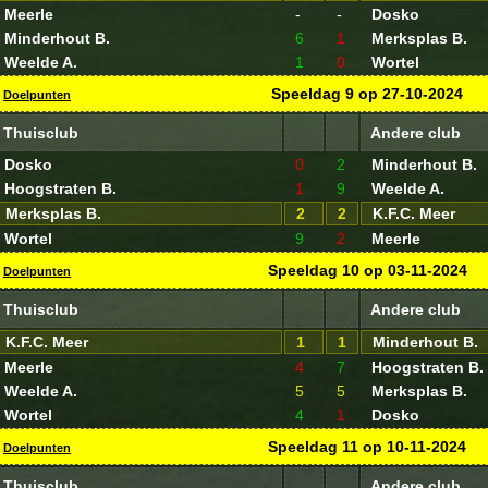
Meerle
-
-
Dosko
Minderhout B.
6
1
Merksplas B.
Weelde A.
1
0
Wortel
Speeldag
9
op
27-10-2024
Doelpunten
Thuisclub
Andere club
Dosko
0
2
Minderhout B.
Hoogstraten B.
1
9
Weelde A.
Merksplas B.
2
2
K.F.C. Meer
Wortel
9
2
Meerle
Speeldag
10
op
03-11-2024
Doelpunten
Thuisclub
Andere club
K.F.C. Meer
1
1
Minderhout B.
Meerle
4
7
Hoogstraten B.
Weelde A.
5
5
Merksplas B.
Wortel
4
1
Dosko
Speeldag
11
op
10-11-2024
Doelpunten
Thuisclub
Andere club