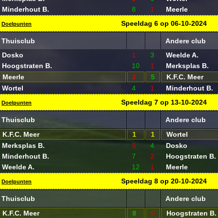
Minderhout B.
8
1
Meerle
Speeldag
6
op
06-10-2024
Doelpunten
Thuisclub
Andere club
Dosko
1
3
Weelde A.
Hoogstraten B.
10
1
Merksplas B.
Meerle
2
5
K.F.C. Meer
Wortel
4
1
Minderhout B.
Speeldag
7
op
13-10-2024
Doelpunten
Thuisclub
Andere club
K.F.C. Meer
1
1
Wortel
Merksplas B.
3
4
Dosko
Minderhout B.
7
2
Hoogstraten B.
Weelde A.
12
1
Meerle
Speeldag
8
op
20-10-2024
Doelpunten
Thuisclub
Andere club
K.F.C. Meer
8
0
Hoogstraten B.