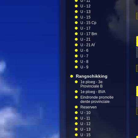
U - 11
U - 12
U - 13
U - 15
U - 15 Cp
U - 17
U - 17 Bm
U - 21
U - 21 Af
U - 6
U - 7
U - 8
U - 9
Rangschikking
1e ploeg - 3e
Provinciale B
1e ploeg - BVA
Eindronde promotie
derde provinciale
Reserven
U - 10
U - 11
U - 12
U - 13
U - 15