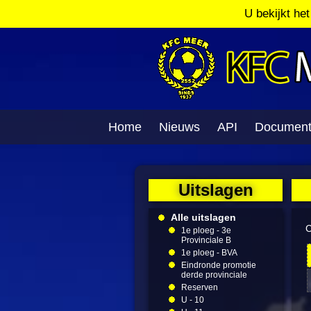
U bekijkt he
Home
Nieuws
API
Documen
Uitslagen
Alle uitslagen
C
1e ploeg - 3e
Provinciale B
1e ploeg - BVA
Eindronde promotie
derde provinciale
Reserven
U - 10