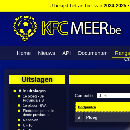
U bekijkt het archief van
2024-2025
Home
Nieuws
API
Documenten
Rangs
Co
Uitslagen
Alle uitslagen
Competitie:
1e ploeg - 3e
Provinciale B
1e ploeg - BVA
Doelpunten
Eindronde promotie
derde provinciale
#
Ploeg
Reserven
U - 10