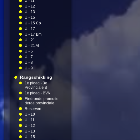
U - 11
U - 12
U - 13
U - 15
U - 15 Cp
U - 17
U - 17 Bm
U - 21
U - 21 Af
U - 6
U - 7
U - 8
U - 9
Rangschikking
1e ploeg - 3e
Provinciale B
1e ploeg - BVA
Eindronde promotie
derde provinciale
Reserven
U - 10
U - 11
U - 12
U - 13
U - 15