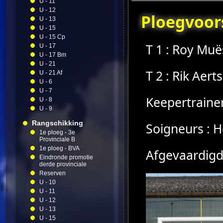
U - 11
U - 12
Ploegvoors
U - 13
U - 15
U - 15 Cp
T 1 : Roy Mu
U - 17
U - 17 Bm
U - 21
T 2 : Rik Aerts
U - 21 Af
U - 6
U - 7
Keepertraine
U - 8
U - 9
Rangschikking
Soigneurs : H
1e ploeg - 3e
Provinciale B
1e ploeg - BVA
Afgevaardigd
Eindronde promotie
derde provinciale
Reserven
U - 10
U - 11
U - 12
U - 13
U - 15