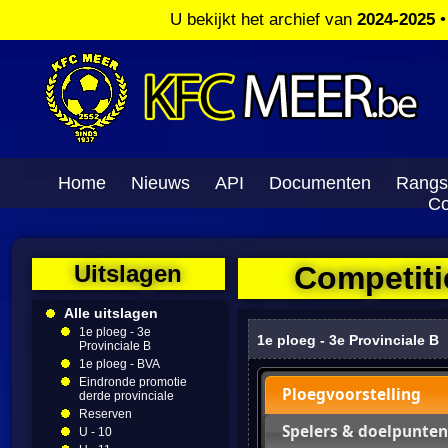
U bekijkt het archief van
2024-2025
Home
Nieuws
API
Documenten
Rangs
Co
Uitslagen
Competitie
Alle uitslagen
1e ploeg - 3e
1e ploeg - 3e Provinciale B
Provinciale B
1e ploeg - BVA
Eindronde promotie
Ploegvoorstelling
derde provinciale
Reserven
Spelers & doelpunten
U - 10