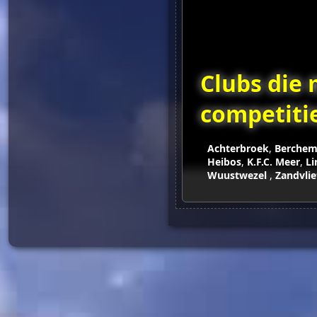
Clubs die
competiti
Achterbroek
,
Berchem
Heibos
,
K.F.C. Meer
,
Li
Wuustwezel
,
Zandvlie