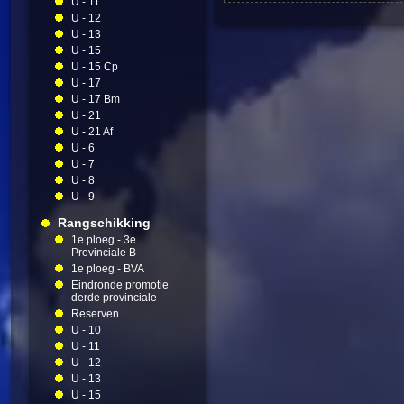
U - 11
U - 12
U - 13
U - 15
U - 15 Cp
U - 17
U - 17 Bm
U - 21
U - 21 Af
U - 6
U - 7
U - 8
U - 9
Rangschikking
1e ploeg - 3e
Provinciale B
1e ploeg - BVA
Eindronde promotie
derde provinciale
Reserven
U - 10
U - 11
U - 12
U - 13
U - 15