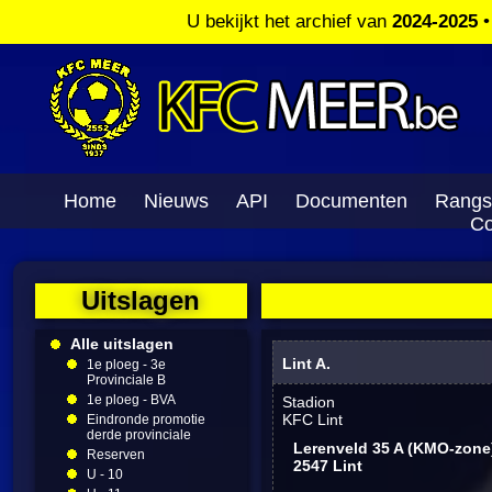
U bekijkt het archief van
2024-2025
Home
Nieuws
API
Documenten
Rangs
Co
Uitslagen
Alle uitslagen
Lint A.
1e ploeg - 3e
Provinciale B
1e ploeg - BVA
Stadion
KFC Lint
Eindronde promotie
derde provinciale
Lerenveld 35 A (KMO-zone
Reserven
2547 Lint
U - 10