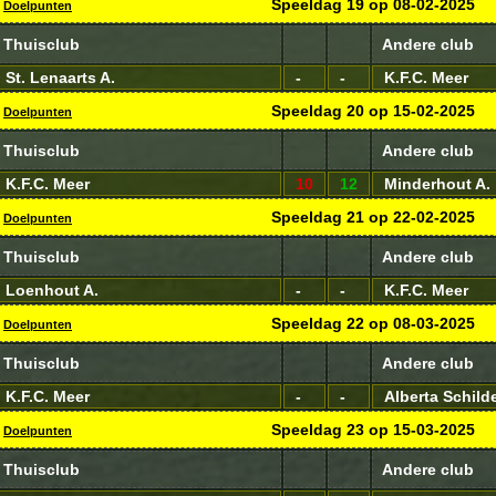
Speeldag
19
op
08-02-2025
Doelpunten
Thuisclub
Andere club
St. Lenaarts A.
-
-
K.F.C. Meer
Speeldag
20
op
15-02-2025
Doelpunten
Thuisclub
Andere club
K.F.C. Meer
10
12
Minderhout A.
Speeldag
21
op
22-02-2025
Doelpunten
Thuisclub
Andere club
Loenhout A.
-
-
K.F.C. Meer
Speeldag
22
op
08-03-2025
Doelpunten
Thuisclub
Andere club
K.F.C. Meer
-
-
Alberta Schilde
Speeldag
23
op
15-03-2025
Doelpunten
Thuisclub
Andere club