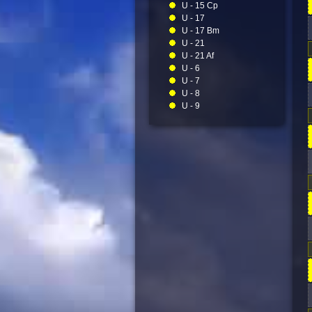
U - 15 Cp
U - 17
U - 17 Bm
U - 21
U - 21 Af
U - 6
U - 7
U - 8
U - 9