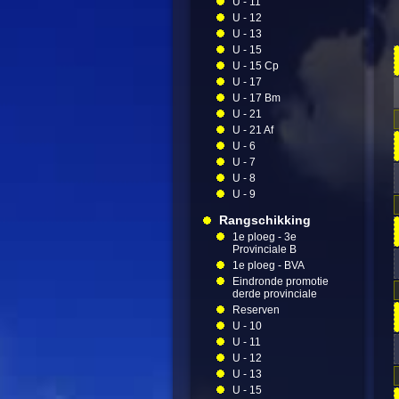
U - 11
U - 12
U - 13
U - 15
U - 15 Cp
U - 17
U - 17 Bm
U - 21
U - 21 Af
U - 6
U - 7
U - 8
U - 9
Rangschikking
1e ploeg - 3e
Provinciale B
1e ploeg - BVA
Eindronde promotie
derde provinciale
Reserven
U - 10
U - 11
U - 12
U - 13
U - 15