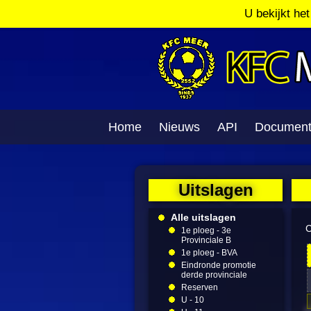
U bekijkt he
Home
Nieuws
API
Documen
Uitslagen
Alle uitslagen
C
1e ploeg - 3e
Provinciale B
1e ploeg - BVA
Eindronde promotie
derde provinciale
Reserven
U - 10