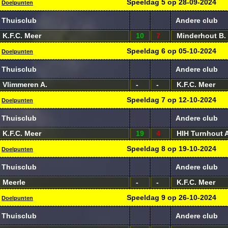
Speeldag
5
op
28-09-2024
Doelpunten
Thuisclub
Andere club
K.F.C. Meer
10
7
Minderhout B.
Speeldag
6
op
05-10-2024
Doelpunten
Thuisclub
Andere club
Vlimmeren A.
-
-
K.F.C. Meer
Speeldag
7
op
12-10-2024
Doelpunten
Thuisclub
Andere club
K.F.C. Meer
19
4
HIH Turnhout A
Speeldag
8
op
19-10-2024
Doelpunten
Thuisclub
Andere club
Meerle
-
-
K.F.C. Meer
Speeldag
9
op
26-10-2024
Doelpunten
Thuisclub
Andere club