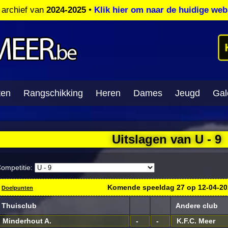
t archief van
2024-2025
•
Klik hier om naar de huidige web
ten
Rangschikking
Heren
Dames
Jeugd
Gale
Uitslagen van U - 9
ompetitie:
Komende speeldag
27
op
12-04-2
Doelpunten
Thuisclub
Andere club
Minderhout A.
-
-
K.F.C. Meer