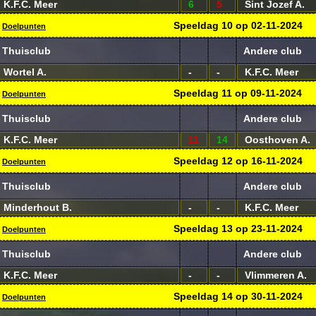
K.F.C. Meer
6
5
Sint Jozef A.
Speeldag
10
op
02-11-2024
Doelpunten
Thuisclub
Andere club
Wortel A.
-
-
K.F.C. Meer
Speeldag
11
op
09-11-2024
Doelpunten
Thuisclub
Andere club
K.F.C. Meer
11
14
Oosthoven A.
Speeldag
12
op
16-11-2024
Doelpunten
Thuisclub
Andere club
Minderhout B.
-
-
K.F.C. Meer
Speeldag
13
op
23-11-2024
Doelpunten
Thuisclub
Andere club
K.F.C. Meer
-
-
Vlimmeren A.
Speeldag
14
op
30-11-2024
Doelpunten