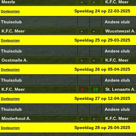
Meerle
-
-
K.F.C. Meer
Speeldag
24
op
22-03-2025
Doelpunten
Thuisclub
Andere club
K.F.C. Meer
-
-
Wuustwezel A.
Speeldag
25
op
29-03-2025
Doelpunten
Thuisclub
Andere club
Oostmalle A.
-
-
K.F.C. Meer
Speeldag
26
op
05-04-2025
Doelpunten
Thuisclub
Andere club
K.F.C. Meer
5
10
St. Lenaarts A.
Speeldag
27
op
12-04-2025
Doelpunten
Thuisclub
Andere club
Minderhout A.
-
-
K.F.C. Meer
Speeldag
28
op
26-04-2025
Doelpunten