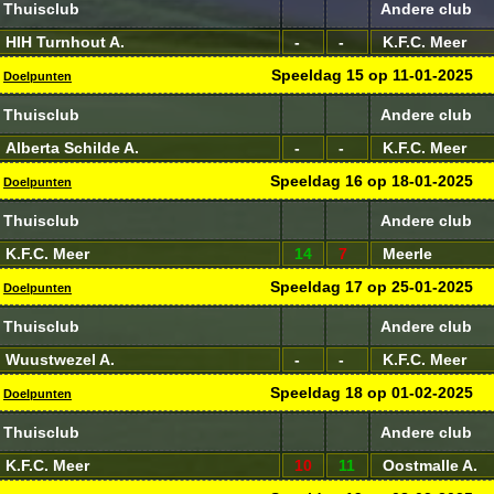
Thuisclub
Andere club
HIH Turnhout A.
-
-
K.F.C. Meer
Speeldag
15
op
11-01-2025
Doelpunten
Thuisclub
Andere club
Alberta Schilde A.
-
-
K.F.C. Meer
Speeldag
16
op
18-01-2025
Doelpunten
Thuisclub
Andere club
K.F.C. Meer
14
7
Meerle
Speeldag
17
op
25-01-2025
Doelpunten
Thuisclub
Andere club
Wuustwezel A.
-
-
K.F.C. Meer
Speeldag
18
op
01-02-2025
Doelpunten
Thuisclub
Andere club
K.F.C. Meer
10
11
Oostmalle A.