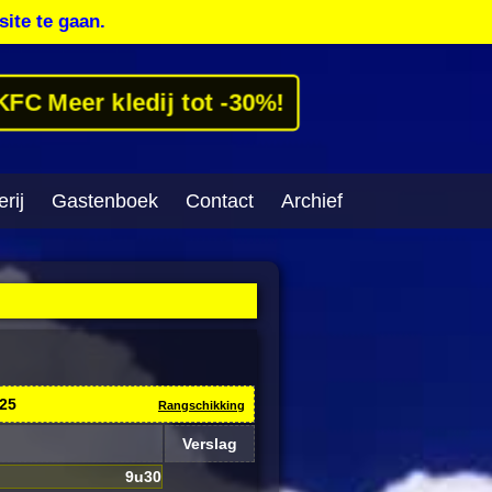
site te gaan.
KFC Meer kledij tot -30%!
rij
Gastenboek
Contact
Archief
025
Rangschikking
Verslag
9u30