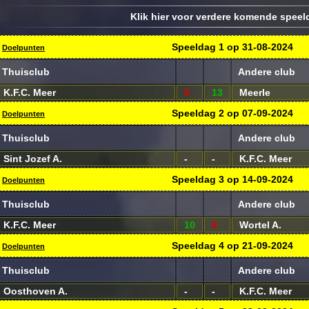
Klik hier voor verdere komende spee
Speeldag
1
op
31-08-2024
Doelpunten
Thuisclub
Andere club
K.F.C. Meer
9
13
Meerle
Speeldag
2
op
07-09-2024
Doelpunten
Thuisclub
Andere club
Sint Jozef A.
-
-
K.F.C. Meer
Speeldag
3
op
14-09-2024
Doelpunten
Thuisclub
Andere club
K.F.C. Meer
10
8
Wortel A.
Speeldag
4
op
21-09-2024
Doelpunten
Thuisclub
Andere club
Oosthoven A.
-
-
K.F.C. Meer