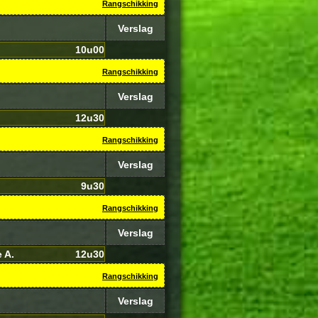
Rangschikking
Verslag
10u00
Rangschikking
Verslag
12u30
Rangschikking
Verslag
9u30
Rangschikking
Verslag
 A.
12u30
Rangschikking
Verslag