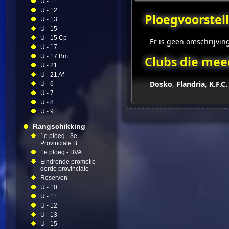
U - 11
U - 12
Ploegvoorstell
U - 13
U - 15
U - 15 Cp
Er is geen omschrijvin
U - 17
U - 17 Bm
Clubs die mee
U - 21
U - 21 Af
Dosko
,
Flandria
,
K.F.C
U - 6
U - 7
U - 8
U - 9
Rangschikking
1e ploeg - 3e
Provinciale B
1e ploeg - BVA
Eindronde promotie
derde provinciale
Reserven
U - 10
U - 11
U - 12
U - 13
U - 15