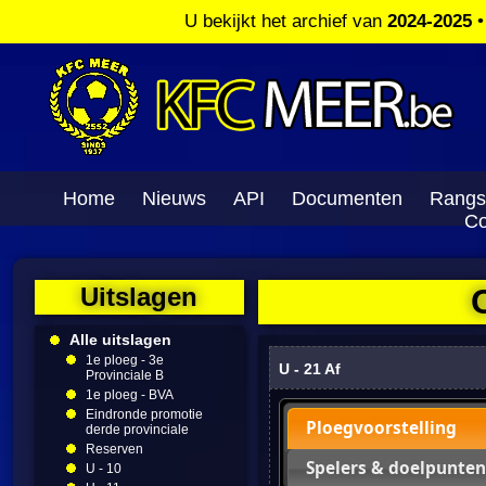
U bekijkt het archief van
2024-2025
Home
Nieuws
API
Documenten
Rangs
Co
Uitslagen
Alle uitslagen
1e ploeg - 3e
U - 21 Af
Provinciale B
1e ploeg - BVA
Eindronde promotie
Ploegvoorstelling
derde provinciale
Reserven
Spelers & doelpunten
U - 10