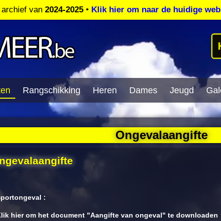
t archief van
2024-2025
•
Klik hier om naar de huidige web
ten
Rangschikking
Heren
Dames
Jeugd
Gale
Ongevalaangifte
ngevalaangifte
portongeval :
lik hier om het document "Aangifte van ongeval" te downloaden