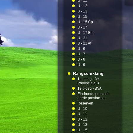
U - 11
U - 12
U - 13
U - 15
U - 15 Cp
U - 17
U - 17 Bm
U - 21
U - 21 Af
U - 6
U - 7
U - 8
U - 9
Rangschikking
1e ploeg - 3e
Provinciale B
1e ploeg - BVA
Eindronde promotie
derde provinciale
Reserven
U - 10
U - 11
U - 12
U - 13
U - 15