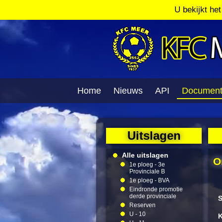
U bekijkt he
Home
Nieuws
API
Documen
Uitslagen
Alle uitslagen
O
1e ploeg - 3e
Provinciale B
1e ploeg - BVA
Eindronde promotie
derde provinciale
S
Reserven
U - 10
K