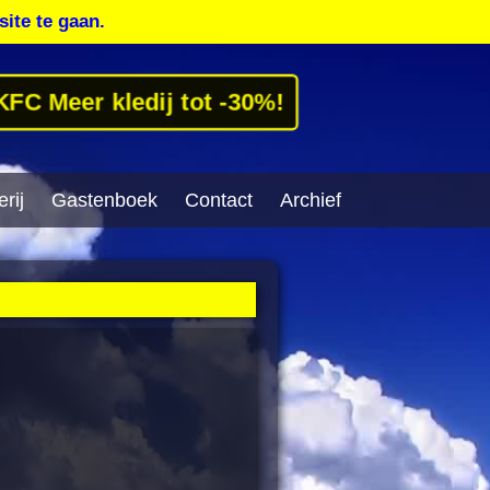
site te gaan.
KFC Meer kledij tot -30%!
rij
Gastenboek
Contact
Archief