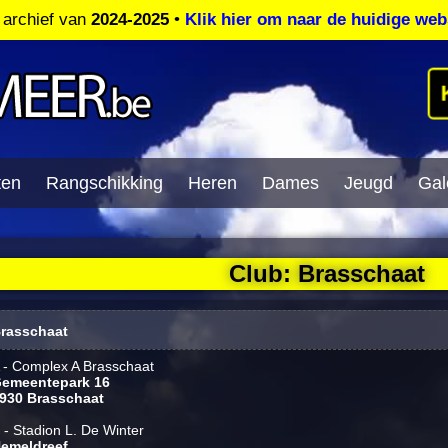
t archief van
2024-2025
•
Klik hier om naar de huidige web
ten
Rangschikking
Heren
Dames
Jeugd
Gale
Club: Brasschaat
rasschaat
 - Complex A Brasschaat
emeentepark 16
930 Brasschaat
 - Stadion L. De Winter
emeldreef