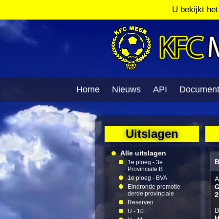
U bekijkt he
Home
Nieuws
API
Documen
Uitslagen
Alle uitslagen
B
1e ploeg - 3e
Provinciale B
1e ploeg - BVA
A
G
Eindronde promotie
derde provinciale
2
Reserven
B
U - 10
H