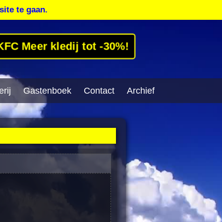
site te gaan.
KFC Meer kledij tot -30%!
rij
Gastenboek
Contact
Archief