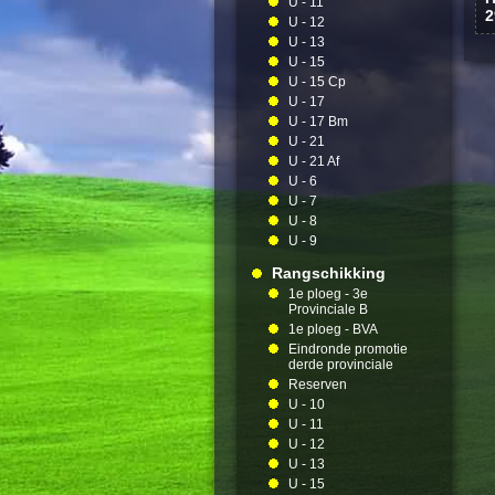
U - 11
2
U - 12
U - 13
U - 15
U - 15 Cp
U - 17
U - 17 Bm
U - 21
U - 21 Af
U - 6
U - 7
U - 8
U - 9
Rangschikking
1e ploeg - 3e
Provinciale B
1e ploeg - BVA
Eindronde promotie
derde provinciale
Reserven
U - 10
U - 11
U - 12
U - 13
U - 15