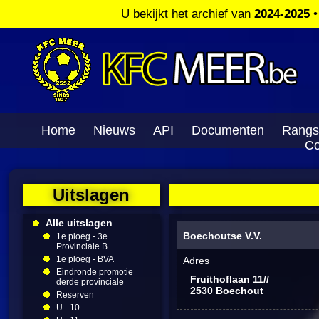
U bekijkt het archief van
2024-2025
Home
Nieuws
API
Documenten
Rangs
Co
Uitslagen
Alle uitslagen
Boechoutse V.V.
1e ploeg - 3e
Provinciale B
1e ploeg - BVA
Adres
Eindronde promotie
Fruithoflaan 11//
derde provinciale
2530 Boechout
Reserven
U - 10