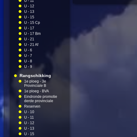
U - 11
U - 12
U - 13
U - 15
U - 15 Cp
U - 17
U - 17 Bm
U - 21
U - 21 Af
U - 6
U - 7
U - 8
U - 9
Rangschikking
1e ploeg - 3e
Provinciale B
1e ploeg - BVA
Eindronde promotie
derde provinciale
Reserven
U - 10
U - 11
U - 12
U - 13
U - 15