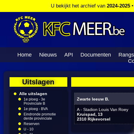
U bekijkt het archief van
2024-2025
Home
Nieuws
API
Documenten
Rangs
Co
Uitslagen
Alle uitslagen
Zwarte leeuw B.
1e ploeg - 3e
Provinciale B
1e ploeg - BVA
A - Stadion Louis Van Roey
Kruispad, 13
Eindronde promotie
derde provinciale
2310 Rijkevorsel
Reserven
U - 10