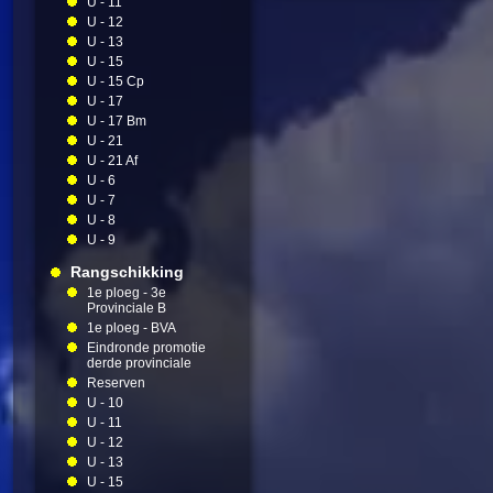
U - 11
U - 12
U - 13
U - 15
U - 15 Cp
U - 17
U - 17 Bm
U - 21
U - 21 Af
U - 6
U - 7
U - 8
U - 9
Rangschikking
1e ploeg - 3e
Provinciale B
1e ploeg - BVA
Eindronde promotie
derde provinciale
Reserven
U - 10
U - 11
U - 12
U - 13
U - 15