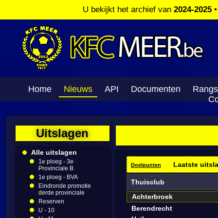
U bekijkt het archief van
2024-2025
Home
Nieuws
API
Documenten
Rangs
Co
Uitslagen
Alle uitslagen
1e ploeg - 3e
Laatste uitsl
Doelpunten
Provinciale B
1e ploeg - BVA
Thuisclub
Eindronde promotie
derde provinciale
Achterbroek
Reserven
Berendrecht
U - 10