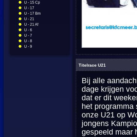
U - 15 Cp
U - 17
U - 17 Bm
U - 21
U - 21 Af
U - 6
U - 7
U - 8
U - 9
Titelrace U21
Bij alle aandach
dage krijgen vo
dat er dit weeke
het programma s
onze U21 op Wort
jongens Kampio
gespeeld maar h