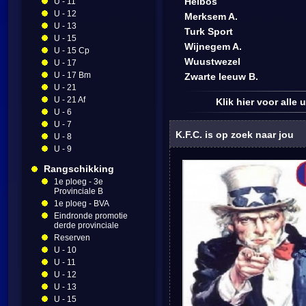
Heibos
U - 11
U - 12
Merksem A.
U - 13
Turk Sport
U - 15
Wijnegem A.
U - 15 Cp
Wuustwezel
U - 17
U - 17 Bm
Zwarte leeuw B.
U - 21
U - 21 Af
Klik hier voor alle
U - 6
U - 7
K.F.C. is op zoek naar jou
U - 8
U - 9
Rangschikking
1e ploeg - 3e
Provinciale B
1e ploeg - BVA
Eindronde promotie
derde provinciale
Reserven
U - 10
U - 11
U - 12
U - 13
U - 15