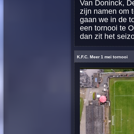
Van Doninck, D
zijn namen om 
gaan we in de 
een tornooi te 
dan zit het sei
K.F.C. Meer 1 mei tornooi